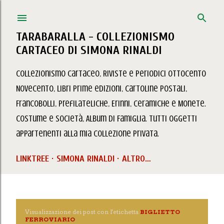
Passa ai contenuti principali
TARABARALLA - COLLEZIONISMO
CARTACEO DI SIMONA RINALDI
Collezionismo Cartaceo, Riviste e Periodici Ottocento
Novecento, Libri prime edizioni, Cartoline Postali,
Francobolli, Prefilateliche, Erinni, Ceramiche e Monete.
Costume e Società, Album di Famiglia. Tutti oggetti
appartenenti alla mia collezione privata.
LINKTREE
SIMONA RINALDI
ALTRO…
Visualizzazione dei post con l'etichetta
BIGLIETTO
P
FERROVIARIO