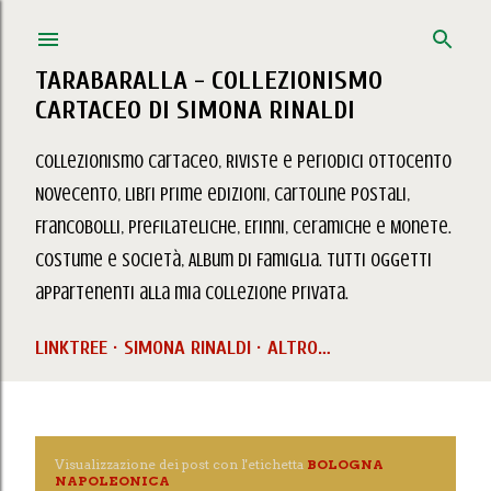
Passa ai contenuti principali
TARABARALLA - COLLEZIONISMO
CARTACEO DI SIMONA RINALDI
Collezionismo Cartaceo, Riviste e Periodici Ottocento
Novecento, Libri prime edizioni, Cartoline Postali,
Francobolli, Prefilateliche, Erinni, Ceramiche e Monete.
Costume e Società, Album di Famiglia. Tutti oggetti
appartenenti alla mia collezione privata.
LINKTREE
SIMONA RINALDI
ALTRO…
Visualizzazione dei post con l'etichetta
BOLOGNA
P
NAPOLEONICA