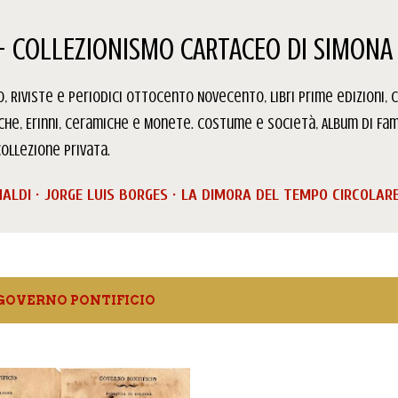
Passa ai contenuti principali
- COLLEZIONISMO CARTACEO DI SIMONA 
 Riviste e Periodici Ottocento Novecento, Libri prime edizioni, C
iche, Erinni, Ceramiche e Monete. Costume e Società, Album di Fam
ollezione privata.
NALDI
JORGE LUIS BORGES
LA DIMORA DEL TEMPO CIRCOLAR
GOVERNO PONTIFICIO