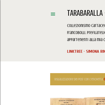
TARABARALLA 
Collezionismo Cartaceo,
Francobolli, Prefilatel
appartenenti alla mia c
LINKTREE
SIMONA RI
Visualizzazione dei post con l'etichetta
P
o