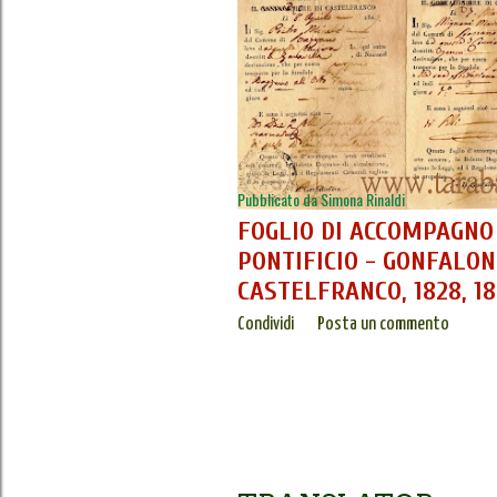
s
t
Pubblicato da
Simona Rinaldi
FOGLIO DI ACCOMPAGNO
PONTIFICIO - GONFALON
CASTELFRANCO, 1828, 1
Condividi
Posta un commento