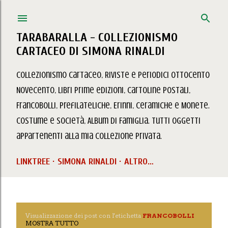
Passa ai contenuti principali
TARABARALLA - COLLEZIONISMO
CARTACEO DI SIMONA RINALDI
Collezionismo Cartaceo, Riviste e Periodici Ottocento
Novecento, Libri prime edizioni, Cartoline Postali,
Francobolli, Prefilateliche, Erinni, Ceramiche e Monete.
Costume e Società, Album di Famiglia. Tutti oggetti
appartenenti alla mia collezione privata.
LINKTREE
SIMONA RINALDI
ALTRO…
Visualizzazione dei post con l'etichetta
FRANCOBOLLI
P
MOSTRA TUTTO