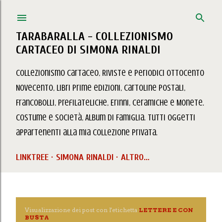
Passa ai contenuti principali
TARABARALLA - COLLEZIONISMO
CARTACEO DI SIMONA RINALDI
Collezionismo Cartaceo, Riviste e Periodici Ottocento
Novecento, Libri prime edizioni, Cartoline Postali,
Francobolli, Prefilateliche, Erinni, Ceramiche e Monete.
Costume e Società, Album di Famiglia. Tutti oggetti
appartenenti alla mia collezione privata.
LINKTREE
SIMONA RINALDI
ALTRO…
Visualizzazione dei post con l'etichetta
LETTERE E CON
P
BUSTA