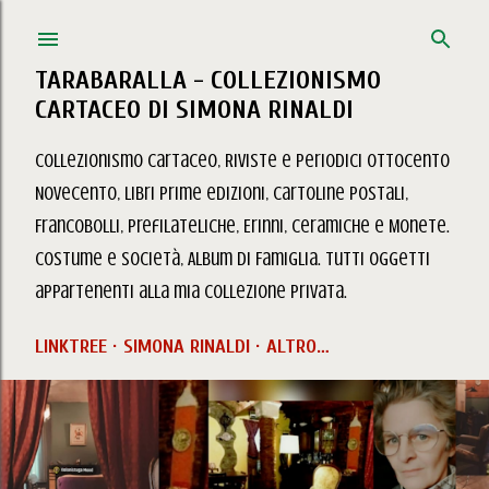
Passa ai contenuti principali
TARABARALLA - COLLEZIONISMO
CARTACEO DI SIMONA RINALDI
Collezionismo Cartaceo, Riviste e Periodici Ottocento
Novecento, Libri prime edizioni, Cartoline Postali,
Francobolli, Prefilateliche, Erinni, Ceramiche e Monete.
Costume e Società, Album di Famiglia. Tutti oggetti
appartenenti alla mia collezione privata.
LINKTREE
SIMONA RINALDI
ALTRO…