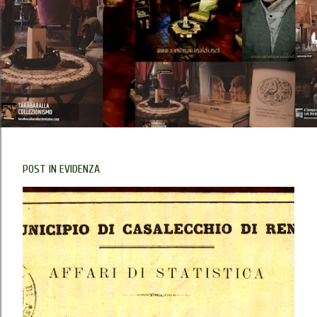
POST IN EVIDENZA
P
o
s
t