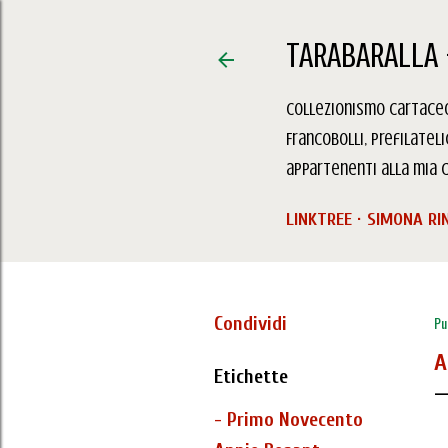
TARABARALLA 
Collezionismo Cartaceo,
Francobolli, Prefilatel
appartenenti alla mia c
LINKTREE
SIMONA RI
Condividi
Pu
A
Etichette
- Primo Novecento