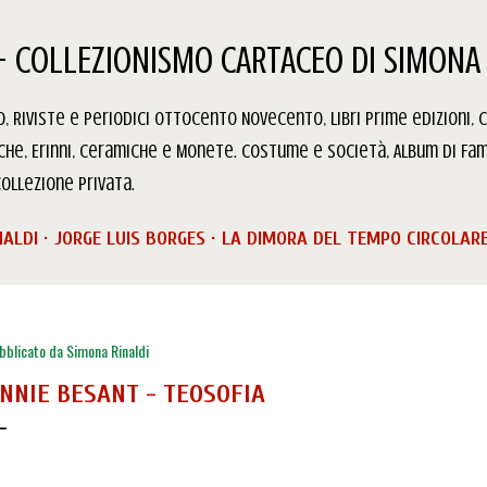
Passa ai contenuti principali
- COLLEZIONISMO CARTACEO DI SIMONA 
 Riviste e Periodici Ottocento Novecento, Libri prime edizioni, C
iche, Erinni, Ceramiche e Monete. Costume e Società, Album di Fam
ollezione privata.
NALDI
JORGE LUIS BORGES
LA DIMORA DEL TEMPO CIRCOLAR
bblicato da
Simona Rinaldi
NNIE BESANT - TEOSOFIA