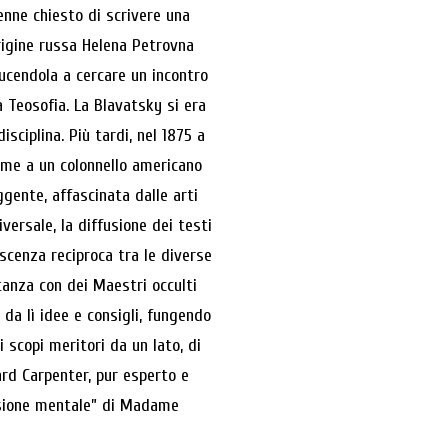
enne chiesto di scrivere una
origine russa Helena Petrovna
ducendola a cercare un incontro
a Teosofia. La Blavatsky si era
sciplina. Più tardi, nel 1875 a
eme a un colonnello americano
ggente, affascinata dalle arti
iversale, la diffusione dei testi
oscenza reciproca tra le diverse
tanza con dei Maestri occulti
 da lì idee e consigli, fungendo
 scopi meritori da un lato, di
ard Carpenter, pur esperto e
fusione mentale” di Madame