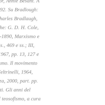
or, Annie Besant. A 
92. Su Bradlough: 
harles Bradlaugh, 
e: G. D. H. Cole, 
50-1890, Marxismo e 
, 469 e ss.; III, 
967, pp. 13, 127 e 
ismo. Il movimento 
trinelli, 1964, 
a, 2000, part. pp. 
. Gli anni del 
 teosofismo, a cura 