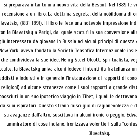
Si preparava intanto una nuova vita della Besant. Nel 1889 le v
recensione a un libro, La dottrina segreta, della nobildonna di 
lavatsky (1831-1891). Il libro le fece una notevole impressione in
con la Blavatsky a Parigi, dal quale scaturì la sua conversione all
già interessata da giovane in Russia ad alcuni principi di questa di
New York, aveva fondato la Società Teosofica Internazionale insi
che condivideva la sue idee, Henry Steel Olcott. Spiritualista, ve
cculte, la Blavatsky univa alcuni lodevoli intenti (la fratellanza un
uddisti e induisti e in generale l’instaurazione di rapporti di con
religioni) ad alcune stranezze come i suoi rapporti a grande dis
onosciuti in un suo ipotetico viaggio in Tibet, i quali le dettavano
da suoi ispiratori. Questo strano miscuglio di ragionevolezza e di
stravaganze dall’altro, suscitava in alcuni ironie o peggio. Edw
ammiratore di cose indiane, ironizzava volentieri sulla “con
Blavatsky.