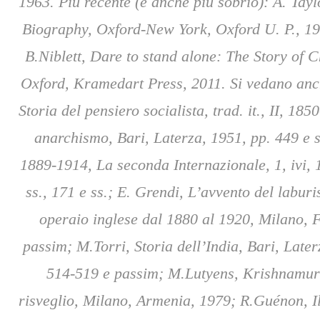
1963. Più recente (e anche più sobrio): A. Tayl
Biography, Oxford-New York, Oxford U. P., 19
B.Niblett, Dare to stand alone: The Story of C
Oxford, Kramedart Press, 2011. Si vedano anch
Storia del pensiero socialista, trad. it., II, 18
anarchismo, Bari, Laterza, 1951, pp. 449 e ss.
1889-1914, La seconda Internazionale, 1, ivi, 1
ss., 171 e ss.; E. Grendi, L’avvento del labur
operaio inglese dal 1880 al 1920, Milano, Fel
passim; M.Torri, Storia dell’India, Bari, Laterz
514-519 e passim; M.Lutyens, Krishnamurti
risveglio, Milano, Armenia, 1979; R.Guénon, Il