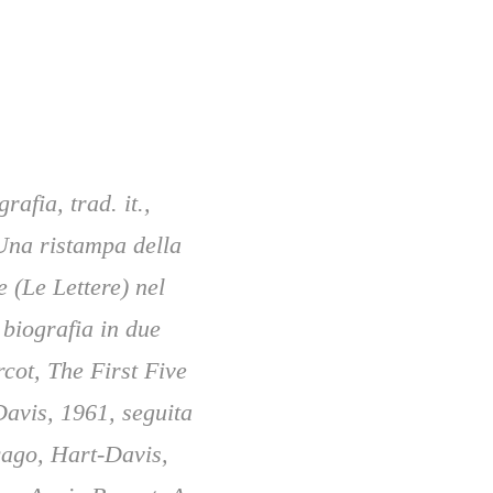
afia, trad. it., 
Una ristampa della 
 (Le Lettere) nel 
biografia in due 
cot, The First Five 
vis, 1961, seguita 
ago, Hart-Davis, 