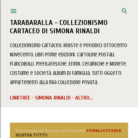
Passa ai contenuti principali
TARABARALLA - COLLEZIONISMO
CARTACEO DI SIMONA RINALDI
Collezionismo Cartaceo, Riviste e Periodici Ottocento
Novecento, Libri prime edizioni, Cartoline Postali,
Francobolli, Prefilateliche, Erinni, Ceramiche e Monete.
Costume e Società, Album di Famiglia. Tutti oggetti
appartenenti alla mia collezione privata.
LINKTREE
SIMONA RINALDI
ALTRO…
Visualizzazione dei post con l'etichetta
PUBBLICITARIE
P
MOSTRA TUTTO