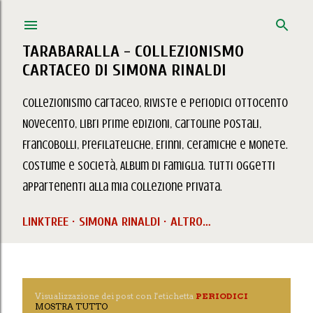
Passa ai contenuti principali
TARABARALLA - COLLEZIONISMO
CARTACEO DI SIMONA RINALDI
Collezionismo Cartaceo, Riviste e Periodici Ottocento
Novecento, Libri prime edizioni, Cartoline Postali,
Francobolli, Prefilateliche, Erinni, Ceramiche e Monete.
Costume e Società, Album di Famiglia. Tutti oggetti
appartenenti alla mia collezione privata.
LINKTREE
SIMONA RINALDI
ALTRO…
Visualizzazione dei post con l'etichetta
PERIODICI
P
MOSTRA TUTTO