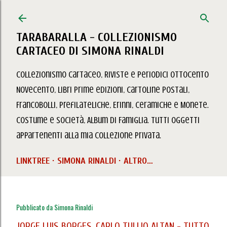
Passa ai contenuti principali
TARABARALLA - COLLEZIONISMO
CARTACEO DI SIMONA RINALDI
Collezionismo Cartaceo, Riviste e Periodici Ottocento
Novecento, Libri prime edizioni, Cartoline Postali,
Francobolli, Prefilateliche, Erinni, Ceramiche e Monete.
Costume e Società, Album di Famiglia. Tutti oggetti
appartenenti alla mia collezione privata.
LINKTREE
SIMONA RINALDI
ALTRO…
Pubblicato da
Simona Rinaldi
JORGE LUIS BORGES, CARLO TULLIO ALTAN - TUTTO