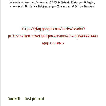
https://play.google.com/books/reader?
printsec=frontcover&output=reader&id=TyYVAAAAQAAJ
&pg=GBS.PP12
Condividi
Post per email