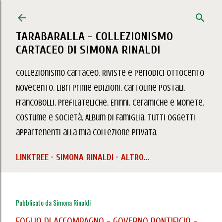
Passa ai contenuti principali
TARABARALLA - COLLEZIONISMO
CARTACEO DI SIMONA RINALDI
Collezionismo Cartaceo, Riviste e Periodici Ottocento
Novecento, Libri prime edizioni, Cartoline Postali,
Francobolli, Prefilateliche, Erinni, Ceramiche e Monete.
Costume e Società, Album di Famiglia. Tutti oggetti
appartenenti alla mia collezione privata.
LINKTREE
SIMONA RINALDI
ALTRO…
Pubblicato da
Simona Rinaldi
FOGLIO DI ACCOMPAGNO - GOVERNO PONTIFICIO -