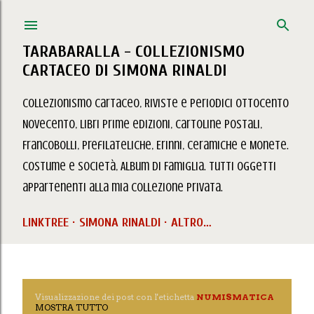
Passa ai contenuti principali
TARABARALLA - COLLEZIONISMO
CARTACEO DI SIMONA RINALDI
Collezionismo Cartaceo, Riviste e Periodici Ottocento
Novecento, Libri prime edizioni, Cartoline Postali,
Francobolli, Prefilateliche, Erinni, Ceramiche e Monete.
Costume e Società, Album di Famiglia. Tutti oggetti
appartenenti alla mia collezione privata.
LINKTREE
SIMONA RINALDI
ALTRO…
Visualizzazione dei post con l'etichetta
NUMISMATICA
P
MOSTRA TUTTO