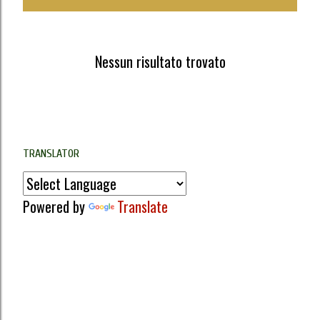
o
s
Nessun risultato trovato
t
TRANSLATOR
Powered by
Translate