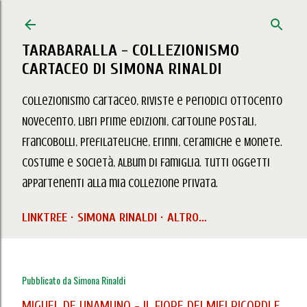
Passa ai contenuti principali
TARABARALLA - COLLEZIONISMO
CARTACEO DI SIMONA RINALDI
Collezionismo Cartaceo, Riviste e Periodici Ottocento
Novecento, Libri prime edizioni, Cartoline Postali,
Francobolli, Prefilateliche, Erinni, Ceramiche e Monete.
Costume e Società, Album di Famiglia. Tutti oggetti
appartenenti alla mia collezione privata.
LINKTREE
SIMONA RINALDI
ALTRO…
Pubblicato da
Simona Rinaldi
MIGUEL DE UNAMUNO - IL FIORE DEI MIEI RICORDI E