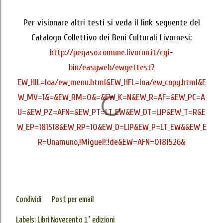
Per visionare altri testi si veda il link seguente del
Catalogo Collettivo dei Beni Culturali Livornesi:
http://pegaso.comune.livorno.it/cgi-
bin/easyweb/ewgettest?
EW_HIL=loa/ew_menu.html&EW_HFL=loa/ew_copy.html&E
W_MV=1&=&EW_RM=0&=&EW_K=N&EW_R=AF=&EW_PC=A
U=&EW_PZ=AFN=&EW_PT=LT_EW&EW_DT=LIP&EW_T=R&E
W_EP=181518&EW_RP=10&EW_D=LIP&EW_P=LT_EW&&EW_E
R=Unamuno,!Miguel!:!de&EW=AFN=0181526&
Condividi
Post per email
Labels:
Libri Novecento 1° edizioni