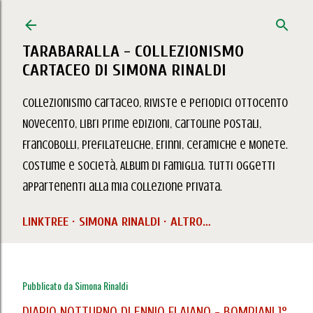
Passa ai contenuti principali
TARABARALLA - COLLEZIONISMO
CARTACEO DI SIMONA RINALDI
Collezionismo Cartaceo, Riviste e Periodici Ottocento
Novecento, Libri prime edizioni, Cartoline Postali,
Francobolli, Prefilateliche, Erinni, Ceramiche e Monete.
Costume e Società, Album di Famiglia. Tutti oggetti
appartenenti alla mia collezione privata.
LINKTREE
SIMONA RINALDI
ALTRO…
Pubblicato da
Simona Rinaldi
DIARIO NOTTURNO DI ENNIO FLAIANO - BOMPIANI 1°