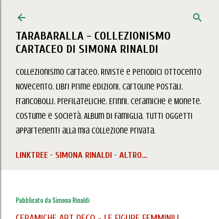
Passa ai contenuti principali
TARABARALLA - COLLEZIONISMO
CARTACEO DI SIMONA RINALDI
Collezionismo Cartaceo, Riviste e Periodici Ottocento
Novecento, Libri prime edizioni, Cartoline Postali,
Francobolli, Prefilateliche, Erinni, Ceramiche e Monete.
Costume e Società, Album di Famiglia. Tutti oggetti
appartenenti alla mia collezione privata.
LINKTREE
SIMONA RINALDI
ALTRO…
Pubblicato da
Simona Rinaldi
CERAMICHE ART DECO - LE FIGURE FEMMINILI