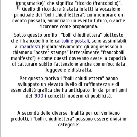
(rungsmarke)" che significa "ricordo (francobollo)".
[1]
Quello di ricordare è stata infatti la vocazione
principale dei "bolli chiudilettera": commemorare un
evento passato, annunciare un evento futuro, o anche
ricordare come propaganda.
Sotto questo profilo i "bolli chiudilettera" piuttosto
che i francobolli o le
cartoline postali
, sono assimilabili
ai
manifesti
(significativamente gli anglosassoni li
chiamano "poster stamps" letteralmente "francobolli
manifesto") e come questi dovevano avere la capacità
di catturare subito l'attenzione anche con un'occhiata
fuggevole e distratta.
Per questo motivo i "bolli chiudilettera" hanno
sviluppato un elevato livello di raffinatezza e di
essenzialità grafica che ha anticipato fin dai primi anni
del
'900
i concetti moderni di pubblicità.
A seconda delle diverse finalità per cui venivano
prodotti, i "bolli chiudilettera" possono essere divisi in
categorie: