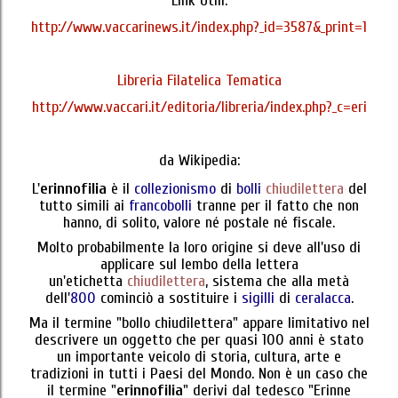
Link Utili:
http://www.vaccarinews.it/index.php?_id=3587&_print=1
Libreria Filatelica Tematica
http://www.vaccari.it/editoria/libreria/index.php?_c=eri
da Wikipedia:
L'
erinnofilia
è il
collezionismo
di
bolli
chiudilettera
del
tutto simili ai
francobolli
tranne per il fatto che non
hanno, di solito, valore né postale né fiscale.
Molto probabilmente la loro origine si deve all'uso di
applicare sul lembo della lettera
un'etichetta
chiudilettera
, sistema che alla metà
dell'
800
cominciò a sostituire i
sigilli
di
ceralacca
.
Ma il termine "bollo chiudilettera" appare limitativo nel
descrivere un oggetto che per quasi 100 anni è stato
un importante veicolo di storia, cultura, arte e
tradizioni in tutti i Paesi del Mondo. Non è un caso che
il termine "
erinnofilia
" derivi dal tedesco "Erinne