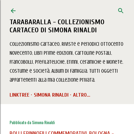
Passa ai contenuti principali
TARABARALLA - COLLEZIONISMO
CARTACEO DI SIMONA RINALDI
Collezionismo Cartaceo, Riviste e Periodici Ottocento
Novecento, Libri prime edizioni, Cartoline Postali,
Francobolli, Prefilateliche, Erinni, Ceramiche e Monete.
Costume e Società, Album di Famiglia. Tutti oggetti
appartenenti alla mia collezione privata.
LINKTREE
SIMONA RINALDI
ALTRO…
Pubblicato da
Simona Rinaldi
BOLLI ERINNOFILI COMMEMORATIVI, BOLOGNA -