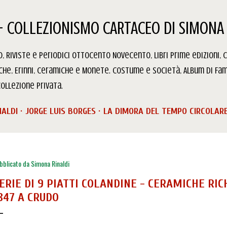
Passa ai contenuti principali
- COLLEZIONISMO CARTACEO DI SIMONA 
 Riviste e Periodici Ottocento Novecento, Libri prime edizioni, C
iche, Erinni, Ceramiche e Monete. Costume e Società, Album di Fam
ollezione privata.
NALDI
JORGE LUIS BORGES
LA DIMORA DEL TEMPO CIRCOLAR
bblicato da
Simona Rinaldi
ERIE DI 9 PIATTI COLANDINE - CERAMICHE RI
847 A CRUDO