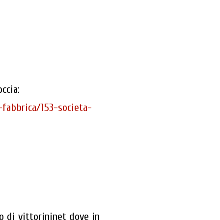
ccia:
-fabbrica/153-societa-
o di vittorininet dove in