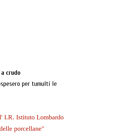
 a crudo
ospesero per tumulti le
' I.R. Istituto Lombardo
 delle porcellane"