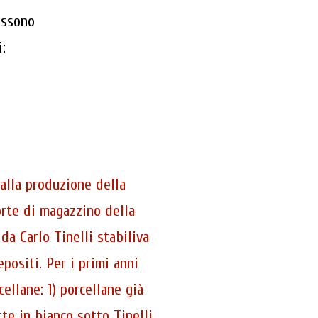
ossono
:
 alla produzione della
orte di magazzino della
da Carlo Tinelli stabiliva
positi. Per i primi anni
ellane: 1) porcellane già
tte in bianco sotto Tinelli