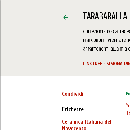
TARABARALLA 
Collezionismo Cartaceo,
Francobolli, Prefilatel
appartenenti alla mia c
LINKTREE
SIMONA RI
Condividi
Pu
S
Etichette
1
Ceramica Italiana del
Novecento