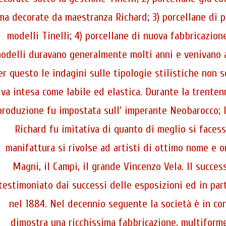
ma decorate da maestranza Richard; 3) porcellane di 
modelli Tinelli; 4) porcellane di nuova fabbricazion
odelli duravano generalmente molti anni e venivano af
er questo le indagini sulle tipologie stilistiche non s
va intesa come labile ed elastica. Durante la trentenn
produzione fu impostata sull' imperante Neobarocco; 
Richard fu imitativa di quanto di meglio si facesse
manifattura si rivolse ad artisti di ottimo nome e orig
Magni, il Campi, il grande Vincenzo Vela. Il succe
testimoniato dai successi delle esposizioni ed in part
nel 1884. Nel decennio seguente la società è in co
dimostra una ricchissima fabbricazione, multiforme