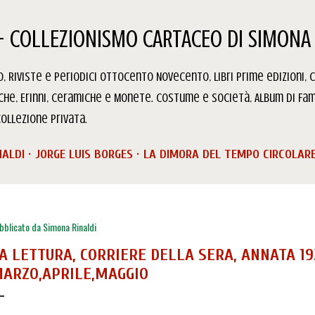
Passa ai contenuti principali
- COLLEZIONISMO CARTACEO DI SIMONA 
 Riviste e Periodici Ottocento Novecento, Libri prime edizioni, C
iche, Erinni, Ceramiche e Monete. Costume e Società, Album di Fam
ollezione privata.
NALDI
JORGE LUIS BORGES
LA DIMORA DEL TEMPO CIRCOLAR
bblicato da
Simona Rinaldi
A LETTURA, CORRIERE DELLA SERA, ANNATA 19
ARZO,APRILE,MAGGIO