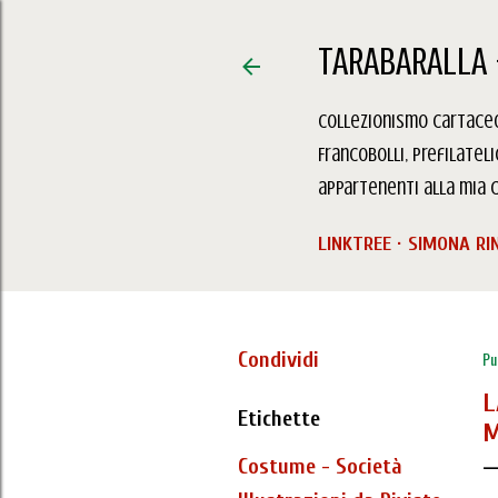
TARABARALLA 
Collezionismo Cartaceo,
Francobolli, Prefilatel
appartenenti alla mia c
LINKTREE
SIMONA RI
Condividi
Pu
L
Etichette
M
Costume - Società